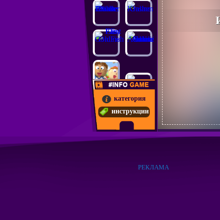
категория
инструкции
РЕКЛАМА