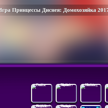
Игра Принцессы Диснея: Домохозяйка 201