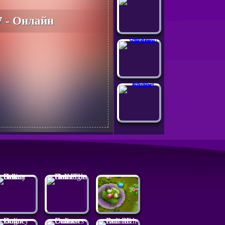
7 - Онлайн