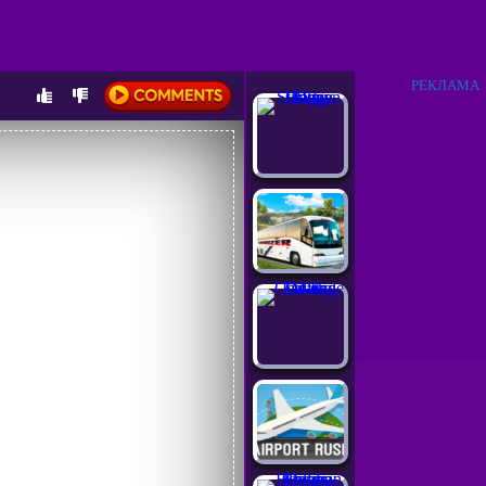
РЕКЛАМА