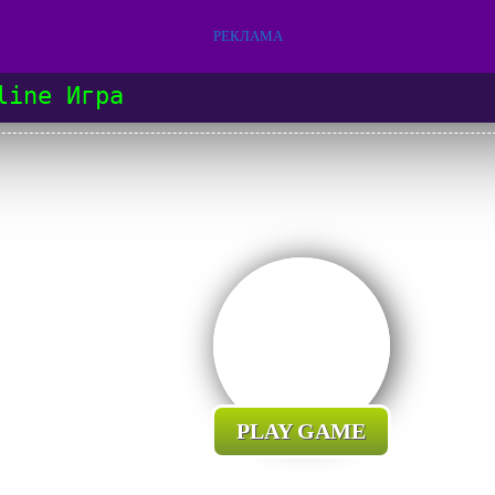
РЕКЛАМА
line Игра
PLAY GAME