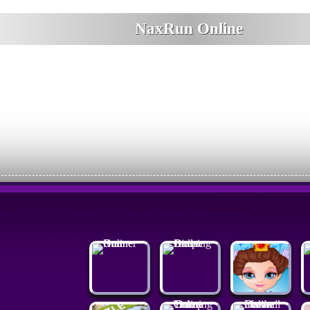
NaxRun Online