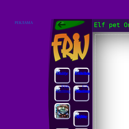
РЕКЛАМА
Elf pet O