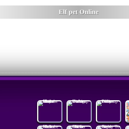
Elf pet Online