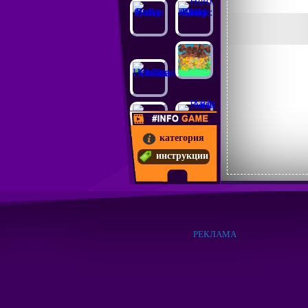
категория
инструкции
РЕКЛАМА