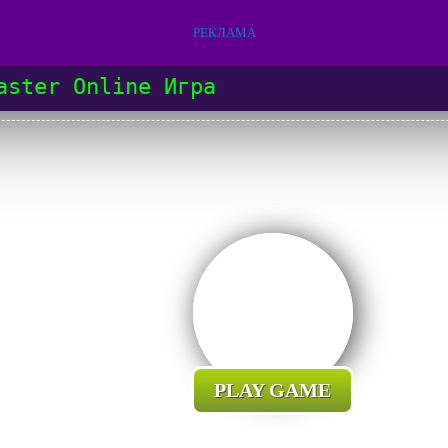
РЕКЛАМА
aster Online Игра
PLAY GAME