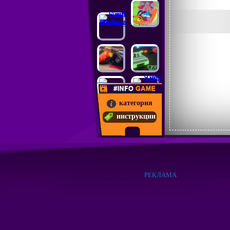
категория
инструкции
РЕКЛАМА