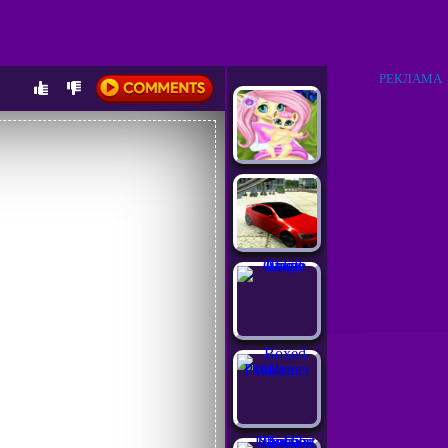
РЕКЛАМА