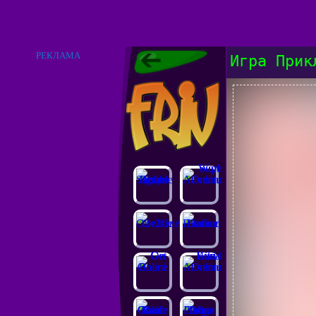
РЕКЛАМА
Игра Прик