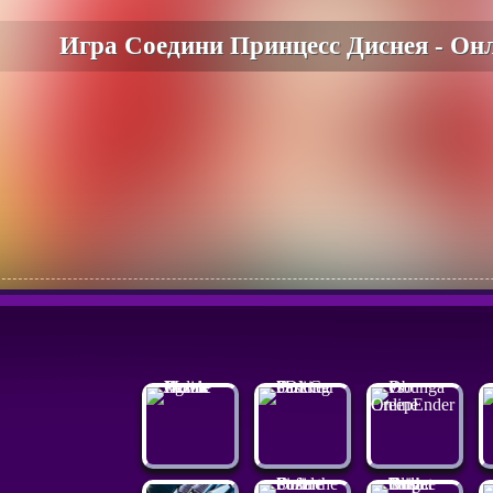
Игра Соедини Принцесс Диснея - Он