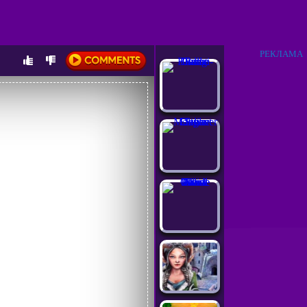
РЕКЛАМА