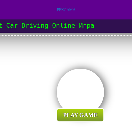
РЕКЛАМА
t Car Driving Online Игра
PLAY GAME