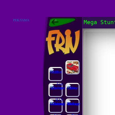
РЕКЛАМА
Mega Stun