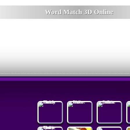
Word Match 3D Online