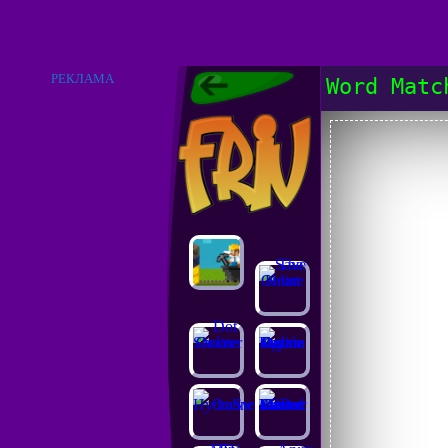
РЕКЛАМА
Word Matc