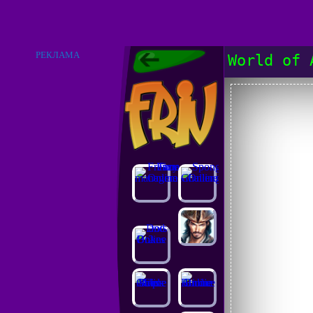
РЕКЛАМА
World of 