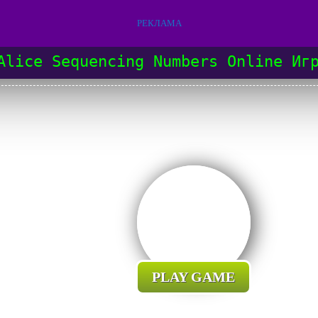
РЕКЛАМА
Alice Sequencing Numbers Online Иг
PLAY GAME